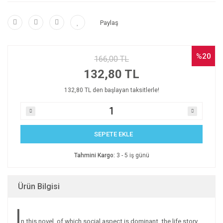
Paylaş
%20
166,00 TL
132,80 TL
132,80 TL den başlayan taksitlerle!
SEPETE EKLE
Tahmini Kargo:
3 - 5 iş günü
Ürün Bilgisi
I
n this novel, of which social aspect is dominant, the life story