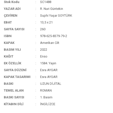
Stok Kodu
SC1488
YAZAR ADI
R. Nuri Güntekin
ÇEVİREN
Suphi Yaşar SOYTÜRK
EBAT
13,5 x 21
SAYFA SAYISI
260
ISBN
978-625-8379-79-2
KAPAK
Amerikan Cilt
BASIM YILI
2022
KAĞIT
Enso
EK ÖZELLİK
1584. Yayın
SAYFA DÜZENİ
Esra AYGAR
KAPAK TASARIMI
Esra AYGAR
BASKI
UZUN DİJİTAL
TEMEL ALAN
ROMAN
BASKI SAYISI
1. Basım
KİTABIN DİLİ
İNGİLİZCE