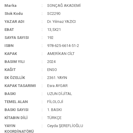
Marka
SONÇAĞ AKADEMİ
Stok Kodu
SC2290
YAZAR ADI
Dr. Yılmaz YAZICI
EBAT
13,5X21
SAYFA SAYISI
192
ISBN
978-625-6614-51-2
KAPAK
AMERİKAN CİLT
BASIM YILI
2024
KAĞIT
ENSO
EK ÖZELLİK
2361. YAYIN
KAPAK TASARIMI
Esra AYGAR
BASKI
UZUN DİJİTAL
TEMEL ALAN
FİLOLOJİ
BASKI SAYISI
1. BASKI
KİTABIN DİLİ
TÜRKÇE
YAYIN
Ceyda ŞEREFLİOĞLU
KOORDİNATÖRÜ