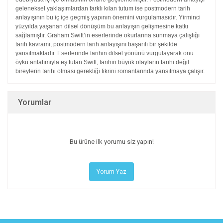
geleneksel yaklaşımlardan
farklı kılan tutum ise postmodern tarih
anlayışının bu iç içe geçmiş
yapının önemini vurgulamasıdır. Yirminci
yüzyılda yaşanan dilsel
dönüşüm bu anlayışın gelişmesine katkı
sağlamıştır. Graham
Swift’in eserlerinde okurlarına sunmaya çalıştığı
tarih kavramı,
postmodern tarih anlayışını başarılı bir şekilde
yansıtmaktadır.
Eserlerinde tarihin dilsel yönünü vurgulayarak onu
öykü anlatımıyla
eş tutan Swift, tarihin büyük olayların tarihi değil
bireylerin tarihi
olması gerektiği fikrini romanlarında yansıtmaya çalışır.
Yorumlar
Bu ürüne ilk yorumu siz yapın!
Yorum Yaz