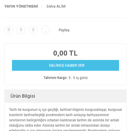
YAYIN YÖNETMENİ
Selva ALİM
Paylaş
0,00 TL
GELİNCE HABER VER
Tahmini Kargo:
3 - 5 iş günü
Ürün Bilgisi
Tarih ile kurgunun iç içe geçtiği, tarihsel bilginin kurgusallaşıp,
kurgusal
eserlerin tarihselleştiği postmodern tarih anlayışı
tarihyazımının
sınırlarının belirginliğini ortadan kaldırarak
tarihin de aslında bir anlatı
olduğunu iddia eder. Aslında tarihin
bir anlatı olmasından dolayı
edebiyatla iç içe olmasının önüne
geçilememiştir. Postmodern anlayışı