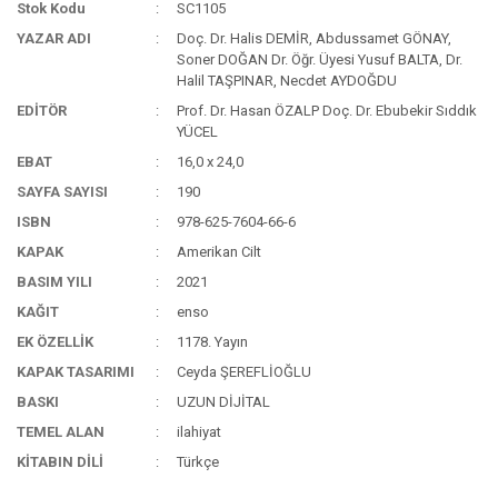
Stok Kodu
SC1105
YAZAR ADI
Doç. Dr. Halis DEMİR, Abdussamet GÖNAY,
Soner DOĞAN Dr. Öğr. Üyesi Yusuf BALTA, Dr.
Halil TAŞPINAR, Necdet AYDOĞDU
EDİTÖR
Prof. Dr. Hasan ÖZALP Doç. Dr. Ebubekir Sıddık
YÜCEL
EBAT
16,0 x 24,0
SAYFA SAYISI
190
ISBN
978-625-7604-66-6
KAPAK
Amerikan Cilt
BASIM YILI
2021
KAĞIT
enso
EK ÖZELLİK
1178. Yayın
KAPAK TASARIMI
Ceyda ŞEREFLİOĞLU
BASKI
UZUN DİJİTAL
TEMEL ALAN
ilahiyat
KİTABIN DİLİ
Türkçe