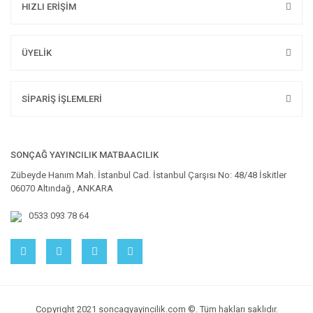
HIZLI ERİŞİM
ÜYELİK
SİPARİŞ İŞLEMLERİ
SONÇAĞ YAYINCILIK MATBAACILIK
Zübeyde Hanım Mah. İstanbul Cad. İstanbul Çarşısı No: 48/48 İskitler
06070 Altındağ , ANKARA
0533 093 78 64
Copyright 2021 soncagyayincilik.com ©. Tüm hakları saklıdır.