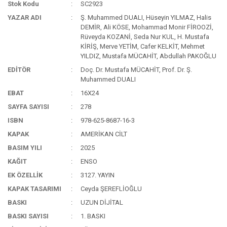
Stok Kodu
SC2923
YAZAR ADI
Ş. Muhammed DUALI, Hüseyin YILMAZ, Halis
DEMİR, Ali KÖSE, Mohammad Monir FİROOZİ,
Rüveyda KOZANİ, Seda Nur KUL, H. Mustafa
KİRİŞ, Merve YETİM, Cafer KELKİT, Mehmet
YILDIZ, Mustafa MÜCAHİT, Abdullah PAKOĞLU
EDİTÖR
Doç. Dr. Mustafa MÜCAHİT, Prof. Dr. Ş.
Muhammed DUALI
EBAT
16X24
SAYFA SAYISI
278
ISBN
978-625-8687-16-3
KAPAK
AMERİKAN CİLT
BASIM YILI
2025
KAĞIT
ENSO
EK ÖZELLİK
3127. YAYIN
KAPAK TASARIMI
Ceyda ŞEREFLİOĞLU
BASKI
UZUN DİJİTAL
BASKI SAYISI
1. BASKI