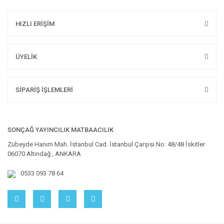
HIZLI ERİŞİM
ÜYELİK
SİPARİŞ İŞLEMLERİ
SONÇAĞ YAYINCILIK MATBAACILIK
Zübeyde Hanım Mah. İstanbul Cad. İstanbul Çarşısı No: 48/48 İskitler
06070 Altındağ , ANKARA
0533 093 78 64