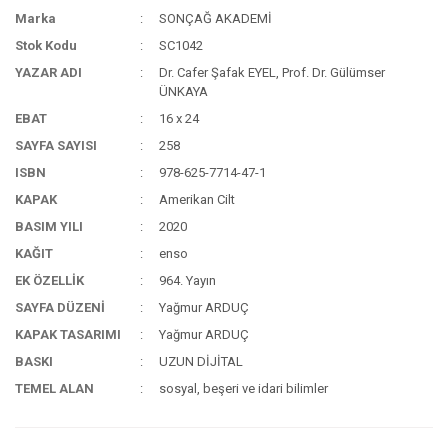
Marka
SONÇAĞ AKADEMİ
Stok Kodu
SC1042
YAZAR ADI
Dr. Cafer Şafak EYEL, Prof. Dr. Gülümser
ÜNKAYA
EBAT
16 x 24
SAYFA SAYISI
258
ISBN
978-625-7714-47-1
KAPAK
Amerikan Cilt
BASIM YILI
2020
KAĞIT
enso
EK ÖZELLİK
964. Yayın
SAYFA DÜZENİ
Yağmur ARDUÇ
KAPAK TASARIMI
Yağmur ARDUÇ
BASKI
UZUN DİJİTAL
TEMEL ALAN
sosyal, beşeri ve idari bilimler