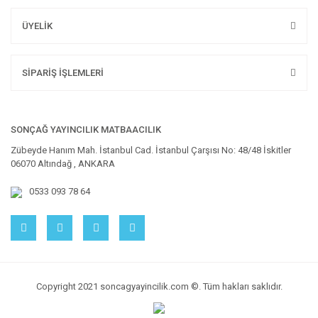
ÜYELİK
SİPARİŞ İŞLEMLERİ
SONÇAĞ YAYINCILIK MATBAACILIK
Zübeyde Hanım Mah. İstanbul Cad. İstanbul Çarşısı No: 48/48 İskitler
06070 Altındağ , ANKARA
0533 093 78 64
Copyright 2021 soncagyayincilik.com ©. Tüm hakları saklıdır.