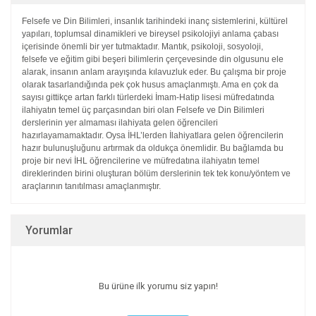
Felsefe ve Din Bilimleri, insanlık tarihindeki inanç
sistemlerini, kültürel
yapıları, toplumsal dinamikleri
ve bireysel psikolojiyi anlama çabası
içerisinde
önemli bir yer tutmaktadır. Mantık, psikoloji, sosyoloji,
felsefe ve eğitim gibi beşeri bilimlerin çerçevesinde
din olgusunu ele
alarak, insanın anlam arayışında
kılavuzluk eder.
Bu çalışma bir proje
olarak tasarlandığında pek
çok husus amaçlanmıştı. Ama en çok da
sayısı gittikçe
artan farklı türlerdeki İmam-Hatip lisesi müfredatında
ilahiyatın temel üç parçasından biri olan Felsefe ve
Din Bilimleri
derslerinin yer almaması ilahiyata gelen
öğrencileri
hazırlayamamaktadır. Oysa İHL’lerden
İlahiyatlara gelen öğrencilerin
hazır bulunuşluğunu
artırmak da oldukça önemlidir. Bu bağlamda bu
proje
bir nevi İHL öğrencilerine ve müfredatına ilahiyatın
temel
direklerinden birini oluşturan bölüm derslerinin
tek tek konu/yöntem ve
araçlarının tanıtılması
amaçlanmıştır.
Yorumlar
Bu ürüne ilk yorumu siz yapın!