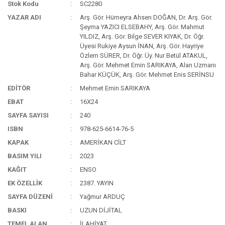
Stok Kodu
SC2280
YAZAR ADI
Arş. Gör. Hümeyra Ahsen DOĞAN, Dr. Arş. Gör.
Şeyma YAZICI ELSEBAHY, Arş. Gör. Mahmut
YILDIZ, Arş. Gör. Bilge SEVER KIYAK, Dr. Öğr.
Üyesi Rukiye Aysun İNAN, Arş. Gör. Hayriye
Özlem SÜRER, Dr. Öğr. Üy. Nur Betül ATAKUL,
Arş. Gör. Mehmet Emin SARIKAYA, Alan Uzmanı
Bahar KÜÇÜK, Arş. Gör. Mehmet Enis SERİNSU
EDİTÖR
Mehmet Emin SARIKAYA
EBAT
16X24
SAYFA SAYISI
240
ISBN
978-625-6614-76-5
KAPAK
AMERİKAN CİLT
BASIM YILI
2023
KAĞIT
ENSO
EK ÖZELLİK
2387. YAYIN
SAYFA DÜZENİ
Yağmur ARDUÇ
BASKI
UZUN DİJİTAL
TEMEL ALAN
İLAHİYAT