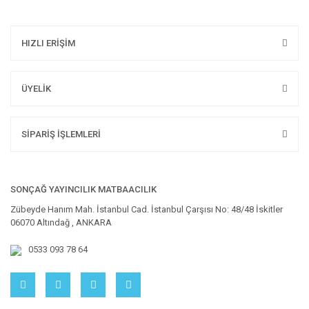
HIZLI ERİŞİM
ÜYELİK
SİPARİŞ İŞLEMLERİ
SONÇAĞ YAYINCILIK MATBAACILIK
Zübeyde Hanım Mah. İstanbul Cad. İstanbul Çarşısı No: 48/48 İskitler
06070 Altındağ , ANKARA
0533 093 78 64