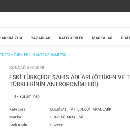
HAKKIMIZDA
YAZARLAR
KATEGORİLER
MARKALAR
E-Kİ
E TURFAN TÜRKLERİNİN ANTROPONİMLERİ)
SONÇAĞ AKADEMİ
ESKİ TÜRKÇEDE ŞAHIS ADLARI (ÖTÜKEN VE 
TÜRKLERİNİN ANTROPONİMLERİ)
0 - Yorum Yap
Kategori
EDEBİYAT
,
TA FİLOLOJİ
,
AKADEMİK
Marka
SONÇAĞ AKADEMİ
Stok Kodu
SC2668