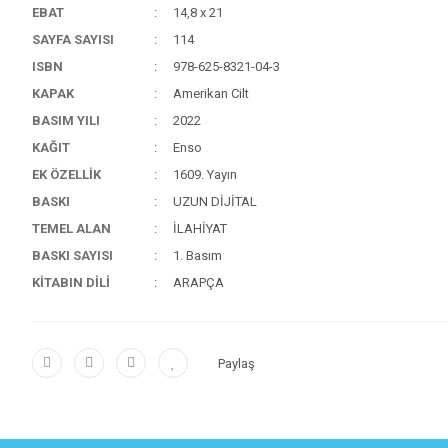
EBAT
14,8 x 21
SAYFA SAYISI
114
ISBN
978-625-8321-04-3
KAPAK
Amerikan Cilt
BASIM YILI
2022
KAĞIT
Enso
EK ÖZELLİK
1609. Yayın
BASKI
UZUN DİJİTAL
TEMEL ALAN
İLAHİYAT
BASKI SAYISI
1. Basım
KİTABIN DİLİ
ARAPÇA
Paylaş