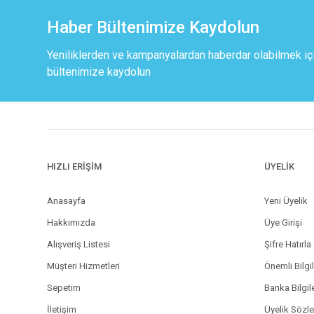
Haber Bültenimize Kaydolun
Yeniliklerden ve kampanyalardan haberdar olabilmek iç
bültenimize kaydolun
HIZLI ERİŞİM
ÜYELİK
Anasayfa
Yeni Üyelik
Hakkımızda
Üye Girişi
Alışveriş Listesi
Şifre Hatırla
Müşteri Hizmetleri
Önemli Bilgi
Sepetim
Banka Bilgil
İletişim
Üyelik Sözl