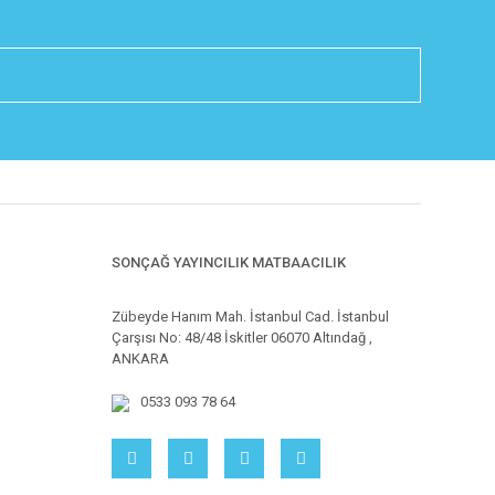
SONÇAĞ YAYINCILIK MATBAACILIK
Zübeyde Hanım Mah. İstanbul Cad. İstanbul
Çarşısı No: 48/48 İskitler 06070 Altındağ ,
ANKARA
0533 093 78 64