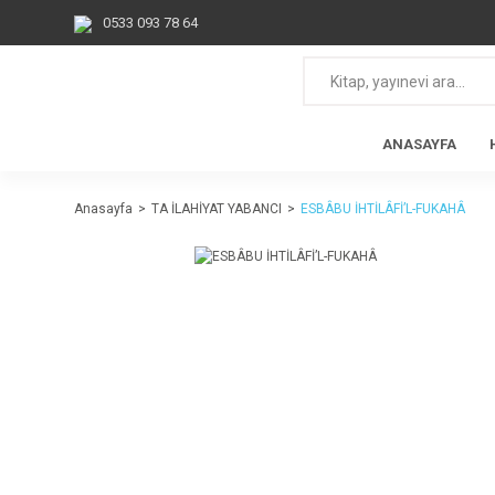
0533 093 78 64
ANASAYFA
Anasayfa
TA İLAHİYAT YABANCI
ESBÂBU İHTİLÂFİ’L-FUKAHÂ