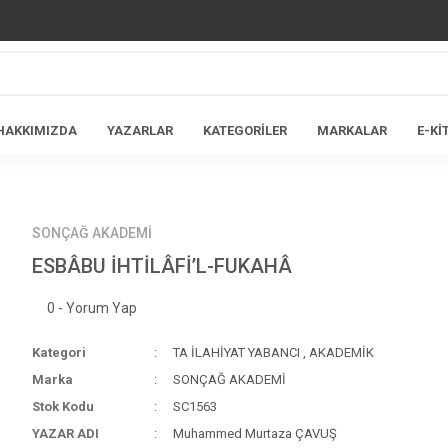
HAKKIMIZDA
YAZARLAR
KATEGORİLER
MARKALAR
E-Kİ
SONÇAĞ AKADEMİ
ESBÂBU İHTİLÂFİ’L-FUKAHÂ
0 - Yorum Yap
Kategori
TA İLAHİYAT YABANCI
,
AKADEMİK
Marka
SONÇAĞ AKADEMİ
Stok Kodu
SC1563
YAZAR ADI
Muhammed Murtaza ÇAVUŞ