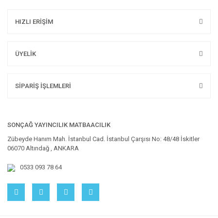
HIZLI ERİŞİM
ÜYELİK
SİPARİŞ İŞLEMLERİ
SONÇAĞ YAYINCILIK MATBAACILIK
Zübeyde Hanım Mah. İstanbul Cad. İstanbul Çarşısı No: 48/48 İskitler
06070 Altındağ , ANKARA
0533 093 78 64