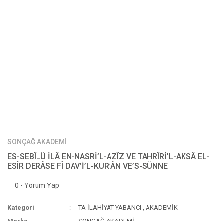
SONÇAĞ AKADEMİ
ES-SEBÎLÜ İLÂ EN-NASRİ’L-AZÎZ VE TAHRÎRİ’L-AKSÂ EL-
ESÎR DERÂSE FÎ DAV’İ’L-KUR’ÂN VE’S-SÜNNE
0 - Yorum Yap
Kategori
TA İLAHİYAT YABANCI
,
AKADEMİK
Marka
SONÇAĞ AKADEMİ