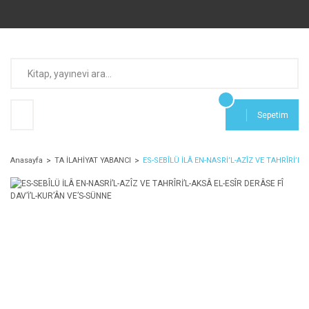
Sepetim
Anasayfa
TA İLAHİYAT YABANCI
ES-SEBÎLÜ İLÂ EN-NASRİ’L-AZÎZ VE TAHRÎRİ’L-