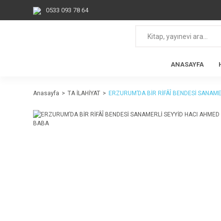
0533 093 78 64
ANASAYFA
Anasayfa
TA İLAHİYAT
ERZURUM’DA BİR RİFÂÎ BENDESİ SANAME