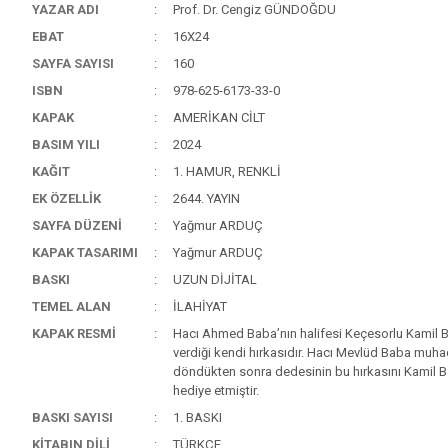
YAZAR ADI
Prof. Dr. Cengiz GÜNDOĞDU
EBAT
16X24
SAYFA SAYISI
160
ISBN
978-625-6173-33-0
KAPAK
AMERİKAN CİLT
BASIM YILI
2024
KAĞIT
1. HAMUR, RENKLİ
EK ÖZELLİK
2644. YAYIN
SAYFA DÜZENİ
Yağmur ARDUÇ
KAPAK TASARIMI
Yağmur ARDUÇ
BASKI
UZUN DİJİTAL
TEMEL ALAN
İLAHİYAT
KAPAK RESMİ
Hacı Ahmed Baba’nın halifesi Keçesorlu Kamil 
verdiği kendi hırkasıdır. Hacı Mevlüd Baba muha
döndükten sonra dedesinin bu hırkasını Kamil 
hediye etmiştir.
BASKI SAYISI
1. BASKI
KİTABIN DİLİ
TÜRKÇE