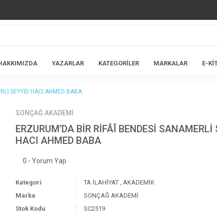
HAKKIMIZDA
YAZARLAR
KATEGORİLER
MARKALAR
E-Kİ
RLİ SEYYİD HACI AHMED BABA
SONÇAĞ AKADEMİ
ERZURUM’DA BİR RİFÂÎ BENDESİ SANAMERLİ 
HACI AHMED BABA
0 - Yorum Yap
Kategori
TA İLAHİYAT
,
AKADEMİK
Marka
SONÇAĞ AKADEMİ
Stok Kodu
SC2519