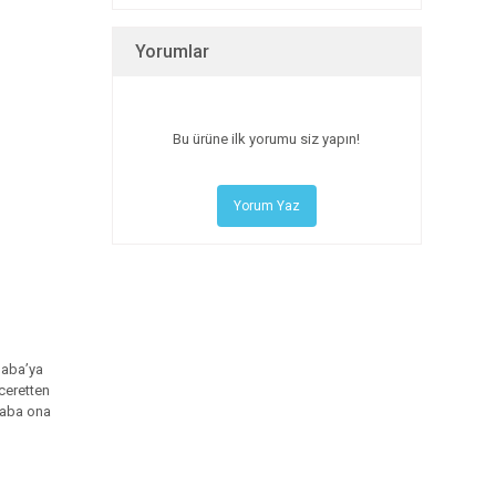
Yorumlar
Bu ürüne ilk yorumu siz yapın!
Yorum Yaz
Baba’ya
ceretten
Baba ona