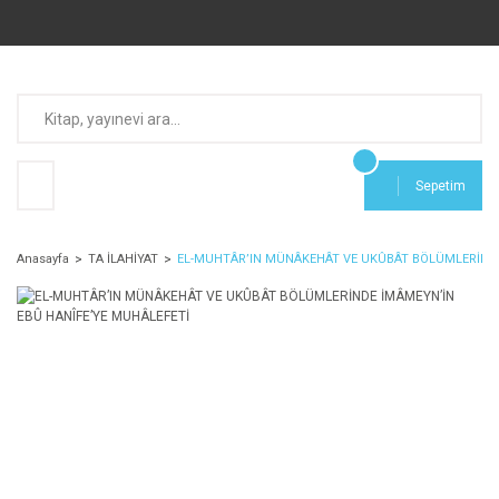
Sepetim
Anasayfa
TA İLAHİYAT
EL-MUHTÂR’IN MÜNÂKEHÂT VE UKÛBÂT BÖLÜMLERİNDE