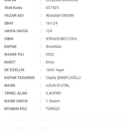
Stok Kodu
SC1525
YAZAR ADI
Abdullah ERDEM
EBAT
16 x 24
SAYFA SAYISI
124
ISBN
978-625-8321-29-6
KAPAK
Amerikan
BASIM YILI
2022
KAĞIT
Enso
EK ÖZELLİK
1634. Yayın
KAPAK TASARIMI
Ceyda ŞEREFLİOĞLU
BASKI
UZUN DİJİTAL
TEMEL ALAN
İLAHİYAT
BASKI SAYISI
1. Basım
KİTABIN DİLİ
TÜRKÇE