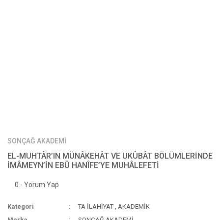
SONÇAĞ AKADEMİ
EL-MUHTÂR’IN MÜNÂKEHÂT VE UKÛBÂT BÖLÜMLERİNDE
İMÂMEYN’İN EBÛ HANÎFE’YE MUHÂLEFETİ
0 - Yorum Yap
Kategori
TA İLAHİYAT
,
AKADEMİK
Marka
SONÇAĞ AKADEMİ