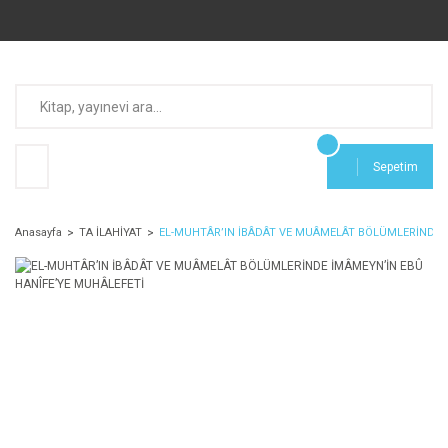
Sepetim
Anasayfa
TA İLAHİYAT
EL-MUHTÂR’IN İBÂDÂT VE MUÂMELÂT BÖLÜMLERİNDE İ