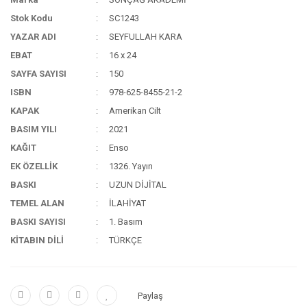
Stok Kodu
SC1243
YAZAR ADI
SEYFULLAH KARA
EBAT
16 x 24
SAYFA SAYISI
150
ISBN
978-625-8455-21-2
KAPAK
Amerikan Cilt
BASIM YILI
2021
KAĞIT
Enso
EK ÖZELLİK
1326. Yayın
BASKI
UZUN DİJİTAL
TEMEL ALAN
İLAHİYAT
BASKI SAYISI
1. Basım
KİTABIN DİLİ
TÜRKÇE
Paylaş