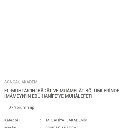
SONÇAĞ AKADEMİ
EL-MUHTÂR’IN İBÂDÂT VE MUÂMELÂT BÖLÜMLERİNDE
İMÂMEYN’İN EBÛ HANÎFE’YE MUHÂLEFETİ
0 - Yorum Yap
Kategori
TA İLAHİYAT
,
AKADEMİK
Marka
SONÇAĞ AKADEMİ