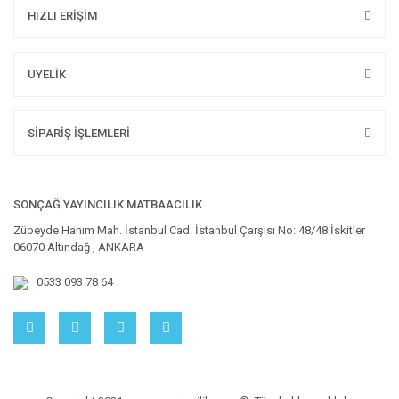
HIZLI ERİŞİM
ÜYELİK
SİPARİŞ İŞLEMLERİ
SONÇAĞ YAYINCILIK MATBAACILIK
Zübeyde Hanım Mah. İstanbul Cad. İstanbul Çarşısı No: 48/48 İskitler
06070 Altındağ , ANKARA
0533 093 78 64