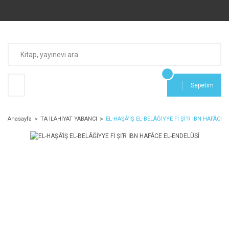
Sepetim
Anasayfa
TA İLAHİYAT YABANCI
EL-HAŞÂ’İŞ EL-BELÂĞİYYE Fİ Şİ’R İBN HAFÂCE 