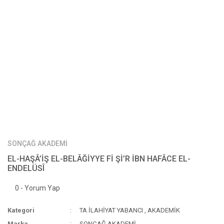
SONÇAĞ AKADEMİ
EL-HAŞÂ’İŞ EL-BELÂĞİYYE Fİ Şİ’R İBN HAFÂCE EL-
ENDELÜSÎ
0 - Yorum Yap
Kategori
TA İLAHİYAT YABANCI
,
AKADEMİK
Marka
SONÇAĞ AKADEMİ