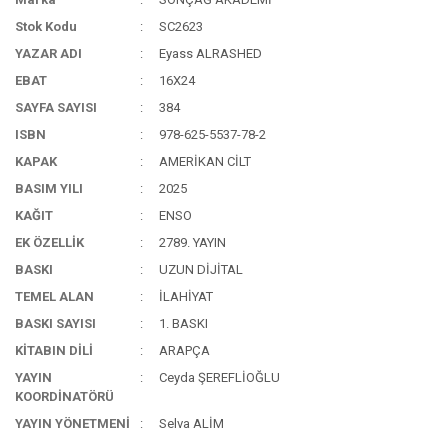
Stok Kodu
SC2623
YAZAR ADI
Eyass ALRASHED
EBAT
16X24
SAYFA SAYISI
384
ISBN
978-625-5537-78-2
KAPAK
AMERİKAN CİLT
BASIM YILI
2025
KAĞIT
ENSO
EK ÖZELLİK
2789. YAYIN
BASKI
UZUN DİJİTAL
TEMEL ALAN
İLAHİYAT
BASKI SAYISI
1. BASKI
KİTABIN DİLİ
ARAPÇA
YAYIN
Ceyda ŞEREFLİOĞLU
KOORDİNATÖRÜ
YAYIN YÖNETMENİ
Selva ALİM