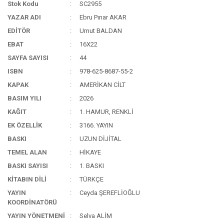
Stok Kodu
SC2955
YAZAR ADI
Ebru Pınar AKAR
EDİTÖR
Umut BALDAN
EBAT
16X22
SAYFA SAYISI
44
ISBN
978-625-8687-55-2
KAPAK
AMERİKAN CİLT
BASIM YILI
2026
KAĞIT
1. HAMUR, RENKLİ
EK ÖZELLİK
3166. YAYIN
BASKI
UZUN DİJİTAL
TEMEL ALAN
HİKAYE
BASKI SAYISI
1. BASKI
KİTABIN DİLİ
TÜRKÇE
YAYIN
Ceyda ŞEREFLİOĞLU
KOORDİNATÖRÜ
YAYIN YÖNETMENİ
Selva ALİM