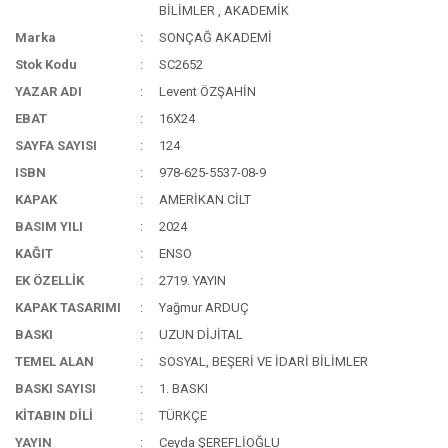
BİLİMLER
,
AKADEMİK
Marka
SONÇAĞ AKADEMİ
Stok Kodu
SC2652
YAZAR ADI
Levent ÖZŞAHİN
EBAT
16X24
SAYFA SAYISI
124
ISBN
978-625-5537-08-9
KAPAK
AMERİKAN CİLT
BASIM YILI
2024
KAĞIT
ENSO
EK ÖZELLİK
2719. YAYIN
KAPAK TASARIMI
Yağmur ARDUÇ
BASKI
UZUN DİJİTAL
TEMEL ALAN
SOSYAL, BEŞERİ VE İDARİ BİLİMLER
BASKI SAYISI
1. BASKI
KİTABIN DİLİ
TÜRKÇE
YAYIN
Ceyda ŞEREFLİOĞLU