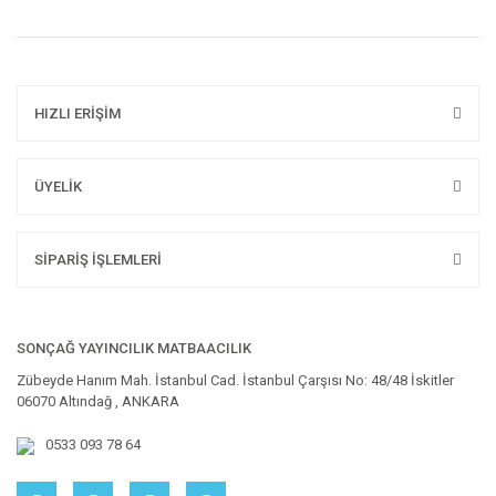
HIZLI ERİŞİM
ÜYELİK
SİPARİŞ İŞLEMLERİ
SONÇAĞ YAYINCILIK MATBAACILIK
Zübeyde Hanım Mah. İstanbul Cad. İstanbul Çarşısı No: 48/48 İskitler
06070 Altındağ , ANKARA
0533 093 78 64