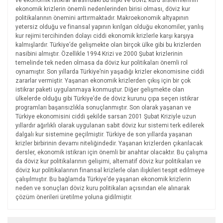
ve ekonomik istikrar arasındaki bu ilişki ve döviz kuru sistemlerinin
ekonomik krizlerin önemli nedenlerinden birisi olması, döviz kur
politikalarının önemini arttırmaktadır. Makroekonomik altyapının
yetersiz olduğu ve finansal yapının kırılgan olduğu ekonomiler, yanlış
kur rejimi tercihinden dolayı ciddi ekonomik krizlerle karşı karşıya
kalmışlardır. Türkiye’de gelişmekte olan birçok ülke gibi bu krizlerden
nasibini almıştır. Özellikle 1994 Krizi ve 2000 Şubat krizlerinin
temelinde tek neden olmasa da döviz kur politikaları önemli rol
oynamıştır. Son yıllarda Türkiye’nin yaşadığı krizler ekonomisine ciddi
zararlar vermiştir. Yaşanan ekonomik krizlerden çıkış için bir çok
istikrar paketi uygulanmaya konmuştur. Diğer gelişmekte olan
ülkelerde olduğu gibi Türkiye’de de döviz kurunu çıpa seçen istikrar
programları başarısızlıkla sonuçlanmıştır. Son olarak yaşanan ve
Türkiye ekonomisini ciddi şekilde sarsan 2001 Şubat Kriziyle uzun
yıllardır ağırlıklı olarak uygulanan sabit döviz kur sistemi terk edilerek
dalgalı kur sistemine geçilmiştir. Türkiye de son yıllarda yaşanan
krizler birbirinin devamı niteliğindedir. Yaşanan krizlerden çıkarılacak
dersler, ekonomik istikrarı için önemli bir anahtar olacaktır. Bu çalışma
da döviz kur politikalarının gelişimi, alternatif döviz kur politikaları ve
döviz kur politikalarının finansal krizlerle olan ilişkileri tespit edilmeye
çalışılmıştır. Bu bağlamda Türkiye’de yaşanan ekonomik krizlerin
neden ve sonuçları döviz kuru politikaları açısından ele alınarak
çözüm önerileri üretilme yoluna gidilmiştir.