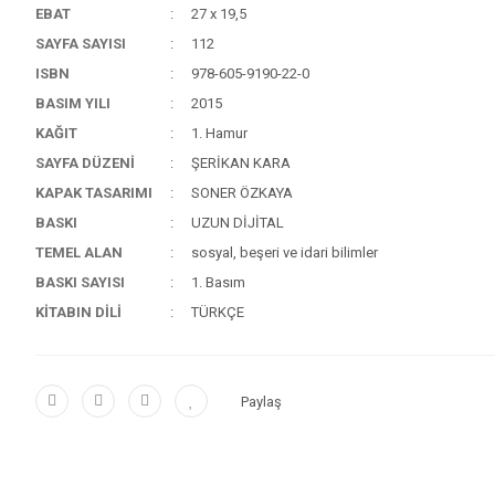
EBAT
27 x 19,5
SAYFA SAYISI
112
ISBN
978-605-9190-22-0
BASIM YILI
2015
KAĞIT
1. Hamur
SAYFA DÜZENİ
ŞERİKAN KARA
KAPAK TASARIMI
SONER ÖZKAYA
BASKI
UZUN DİJİTAL
TEMEL ALAN
sosyal, beşeri ve idari bilimler
BASKI SAYISI
1. Basım
KİTABIN DİLİ
TÜRKÇE
Paylaş