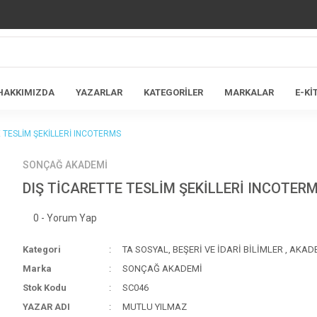
HAKKIMIZDA
YAZARLAR
KATEGORİLER
MARKALAR
E-Kİ
E TESLİM ŞEKİLLERİ INCOTERMS
SONÇAĞ AKADEMİ
DIŞ TİCARETTE TESLİM ŞEKİLLERİ INCOTER
0 - Yorum Yap
Kategori
TA SOSYAL, BEŞERİ VE İDARİ BİLİMLER
,
AKAD
Marka
SONÇAĞ AKADEMİ
Stok Kodu
SC046
YAZAR ADI
MUTLU YILMAZ