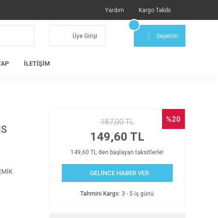
Yardım
Kargo Takibi
Üye Girişi
Sepetim
TAP
İLETİŞİM
%20
187,00 TL
MS
149,60 TL
149,60 TL den başlayan taksitlerle!
EMİK
GELİNCE HABER VER
Tahmini Kargo:
3 - 5 iş günü