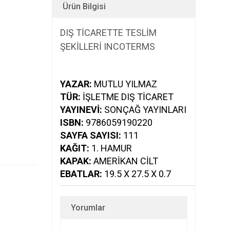
Ürün Bilgisi
DIŞ TİCARETTE TESLİM
ŞEKİLLERİ INCOTERMS
YAZAR:
MUTLU YILMAZ
TÜR:
İŞLETME DIŞ TICARET
YAYINEVI:
SONÇAĞ YAYINLARI
ISBN:
9786059190220
SAYFA SAYISI:
111
KAĞIT:
1. HAMUR
KAPAK:
AMERIKAN CILT
EBATLAR:
19.5 X 27.5 X 0.7
Yorumlar