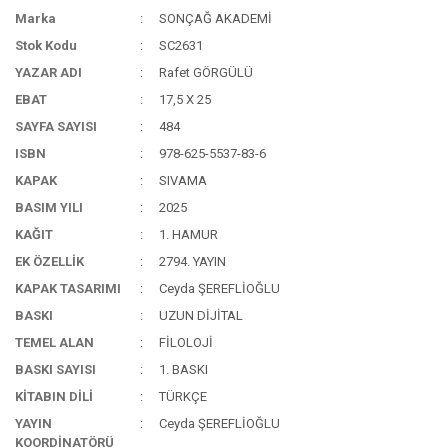
Marka
SONÇAĞ AKADEMİ
Stok Kodu
SC2631
YAZAR ADI
Rafet GÖRGÜLÜ
EBAT
17,5 X 25
SAYFA SAYISI
484
ISBN
978-625-5537-83-6
KAPAK
SIVAMA
BASIM YILI
2025
KAĞIT
1. HAMUR
EK ÖZELLİK
2794. YAYIN
KAPAK TASARIMI
Ceyda ŞEREFLİOĞLU
BASKI
UZUN DİJİTAL
TEMEL ALAN
FİLOLOJİ
BASKI SAYISI
1. BASKI
KİTABIN DİLİ
TÜRKÇE
YAYIN
Ceyda ŞEREFLİOĞLU
KOORDİNATÖRÜ