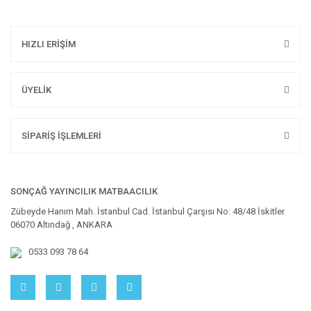
HIZLI ERİŞİM
ÜYELİK
SİPARİŞ İŞLEMLERİ
SONÇAĞ YAYINCILIK MATBAACILIK
Zübeyde Hanım Mah. İstanbul Cad. İstanbul Çarşısı No: 48/48 İskitler
06070 Altındağ , ANKARA
0533 093 78 64