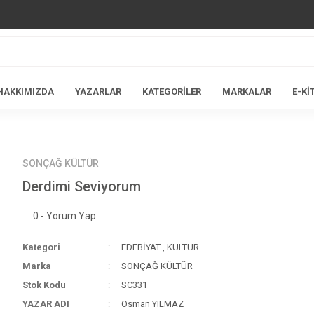
HAKKIMIZDA
YAZARLAR
KATEGORİLER
MARKALAR
E-Kİ
SONÇAĞ KÜLTÜR
Derdimi Seviyorum
0 - Yorum Yap
Kategori
EDEBİYAT
,
KÜLTÜR
Marka
SONÇAĞ KÜLTÜR
Stok Kodu
SC331
YAZAR ADI
Osman YILMAZ