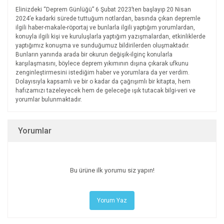
Elinizdeki “Deprem Günlüğü” 6 Şubat 2023’ten başlayıp 20 Nisan
2024’e kadarki sürede tuttuğum notlardan, basında çıkan depremle
ilgili haber-makale-röportaj ve bunlarla ilgili yaptığım yorumlardan,
konuyla ilgili kişi ve kuruluşlarla yaptığım yazışmalardan, etkinliklerde
yaptığımız konuşma ve sunduğumuz bildirilerden oluşmaktadır.
Bunların yanında arada bir okurun değişik-ilginç konularla
karşılaşmasını, böylece deprem yıkımının dışına çıkarak ufkunu
zenginleştirmesini istediğim haber ve yorumlara da yer verdim.
Dolayısıyla kapsamlı ve bir o kadar da çağrışımlı bir kitapta, hem
hafızamızı tazeleyecek hem de geleceğe ışık tutacak bilgi-veri ve
yorumlar bulunmaktadır.
Yorumlar
Bu ürüne ilk yorumu siz yapın!
Yorum Yaz