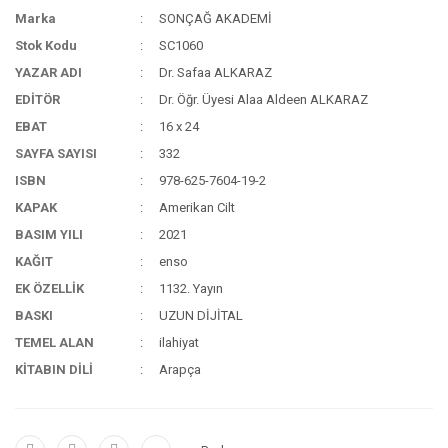
Marka
SONÇAĞ AKADEMİ
Stok Kodu
SC1060
YAZAR ADI
Dr. Safaa ALKARAZ
EDİTÖR
Dr. Öğr. Üyesi Alaa Aldeen ALKARAZ
EBAT
16 x 24
SAYFA SAYISI
332
ISBN
978-625-7604-19-2
KAPAK
Amerikan Cilt
BASIM YILI
2021
KAĞIT
enso
EK ÖZELLİK
1132. Yayın
BASKI
UZUN DİJİTAL
TEMEL ALAN
ilahiyat
KİTABIN DİLİ
Arapça