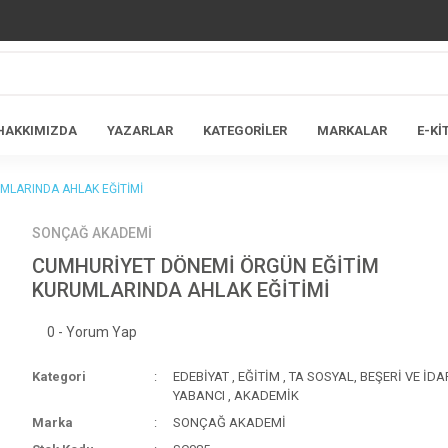
HAKKIMIZDA
YAZARLAR
KATEGORİLER
MARKALAR
E-Kİ
MLARINDA AHLAK EĞİTİMİ
SONÇAĞ AKADEMİ
CUMHURİYET DÖNEMİ ÖRGÜN EĞİTİM
KURUMLARINDA AHLAK EĞİTİMİ
0 - Yorum Yap
Kategori
EDEBİYAT
,
EĞİTİM
,
TA SOSYAL, BEŞERİ VE İDA
YABANCI
,
AKADEMİK
Marka
SONÇAĞ AKADEMİ