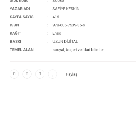
Stok Kodu
SC085
YAZAR ADI
SAFİYE KESKİN
SAYFA SAYISI
416
ISBN
978-605-7539-35-9
KAĞIT
Enso
BASKI
UZUN DİJİTAL
TEMEL ALAN
sosyal, beşeri ve idari bilimler
Paylaş