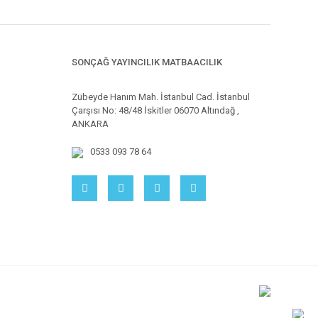
SONÇAĞ YAYINCILIK MATBAACILIK
Zübeyde Hanım Mah. İstanbul Cad. İstanbul
Çarşısı No: 48/48 İskitler 06070 Altındağ ,
ANKARA
0533 093 78 64