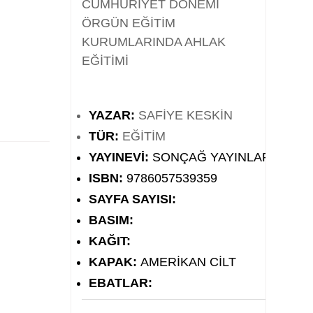
CUMHURİYET DÖNEMİ
ÖRGÜN EĞİTİM
KURUMLARINDA AHLAK
EĞİTİMİ
YAZAR:
SAFIYE KESKİN
TÜR:
EĞITIM
YAYINEVI:
SONÇAĞ YAYINLARI
ISBN:
9786057539359
SAYFA SAYISI:
BASIM:
KAĞIT:
KAPAK:
AMERIKAN CILT
EBATLAR: