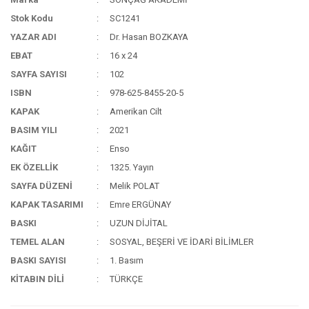
Stok Kodu
SC1241
YAZAR ADI
Dr. Hasan BOZKAYA
EBAT
16 x 24
SAYFA SAYISI
102
ISBN
978-625-8455-20-5
KAPAK
Amerikan Cilt
BASIM YILI
2021
KAĞIT
Enso
EK ÖZELLİK
1325. Yayın
SAYFA DÜZENİ
Melik POLAT
KAPAK TASARIMI
Emre ERGÜNAY
BASKI
UZUN DİJİTAL
TEMEL ALAN
SOSYAL, BEŞERİ VE İDARİ BİLİMLER
BASKI SAYISI
1. Basım
KİTABIN DİLİ
TÜRKÇE