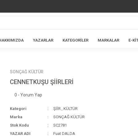
HAKKIMIZDA
YAZARLAR
KATEGORİLER
MARKALAR
E-Kİ
SONÇAĞ KÜLTÜR
CENNETKUŞU ŞİİRLERİ
0 - Yorum Yap
Kategori
ŞİİR
,
KÜLTÜR
Marka
SONÇAĞ KÜLTÜR
Stok Kodu
SC2781
YAZAR ADI
Fuat DALDA