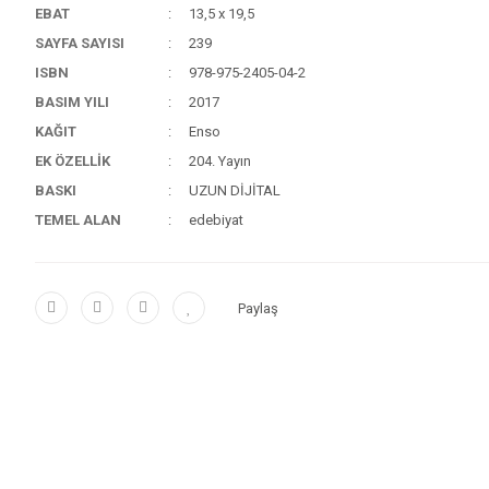
EBAT
13,5 x 19,5
SAYFA SAYISI
239
ISBN
978-975-2405-04-2
BASIM YILI
2017
KAĞIT
Enso
EK ÖZELLİK
204. Yayın
BASKI
UZUN DİJİTAL
TEMEL ALAN
edebiyat
Paylaş