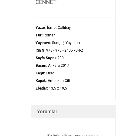
CENNET
Yazar:
İsmet Çallıbay
Tür:
Roman
Yayınevi:
Sonçağ Yayınları
ISBN:
978 - 975 - 2405 - 04-2
Sayfa Sayısı:
239
Basım:
Ankara 2017
Kağıt:
Enso
Kapak:
Amerikan Cilt
Ebatlar:
13,5 x 19,5
Yorumlar
Bu ürüne ilk yorumu siz yapın!