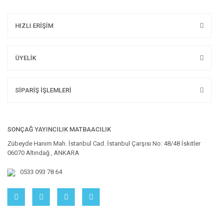
HIZLI ERİŞİM
ÜYELİK
SİPARİŞ İŞLEMLERİ
SONÇAĞ YAYINCILIK MATBAACILIK
Zübeyde Hanım Mah. İstanbul Cad. İstanbul Çarşısı No: 48/48 İskitler
06070 Altındağ , ANKARA
0533 093 78 64