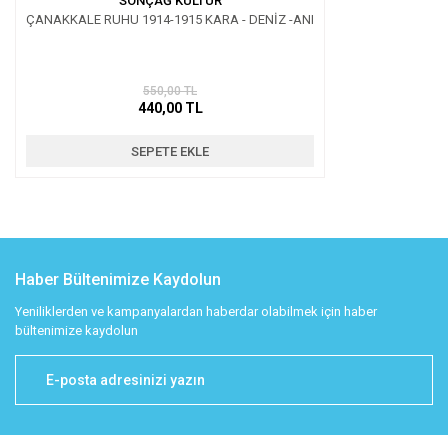
SONÇAĞ KÜLTÜR
ÇANAKKALE RUHU 1914-1915 KARA - DENİZ -ANI
550,00 TL
440,00 TL
SEPETE EKLE
Haber Bültenimize Kaydolun
Yeniliklerden ve kampanyalardan haberdar olabilmek için haber
bültenimize kaydolun