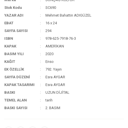
Stok Kodu
SC690
YAZAR ADI
Mehmet Bahattin ADIGÜZEL
EBAT
16 x 24
SAYFA SAYISI
294
ISBN
978-625-7918-76-3
KAPAK
AMERİKAN
BASIM YILI
2020
KAĞIT
Enso
EK ÖZELLİK
792. Yayın
SAYFA DÜZENİ
Esra AYGAR
KAPAK TASARIMI
Esra AYGAR
BASKI
UZUN DİJİTAL
TEMEL ALAN
tarih
BASKI SAYISI
2. BASIM