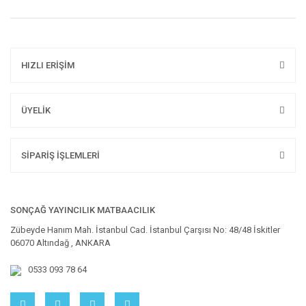
HIZLI ERİŞİM
ÜYELİK
SİPARİŞ İŞLEMLERİ
SONÇAĞ YAYINCILIK MATBAACILIK
Zübeyde Hanım Mah. İstanbul Cad. İstanbul Çarşısı No: 48/48 İskitler
06070 Altındağ , ANKARA
0533 093 78 64