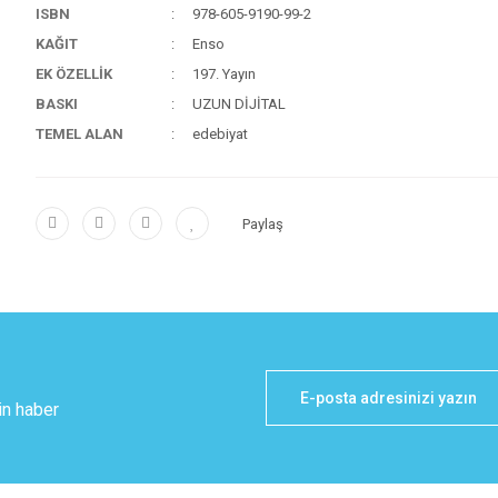
ISBN
978-605-9190-99-2
KAĞIT
Enso
EK ÖZELLİK
197. Yayın
BASKI
UZUN DİJİTAL
TEMEL ALAN
edebiyat
Paylaş
in haber