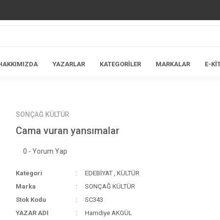
HAKKIMIZDA
YAZARLAR
KATEGORİLER
MARKALAR
E-Kİ
SONÇAĞ KÜLTÜR
Cama vuran yansımalar
0 - Yorum Yap
Kategori
EDEBİYAT
,
KÜLTÜR
Marka
SONÇAĞ KÜLTÜR
Stok Kodu
SC343
YAZAR ADI
Hamdiye AKGÜL