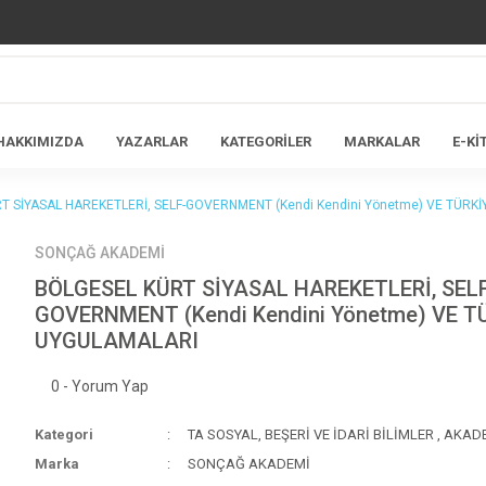
HAKKIMIZDA
YAZARLAR
KATEGORİLER
MARKALAR
E-Kİ
T SİYASAL HAREKETLERİ, SELF-GOVERNMENT (Kendi Kendini Yönetme) VE TÜRK
SONÇAĞ AKADEMİ
BÖLGESEL KÜRT SİYASAL HAREKETLERİ, SEL
GOVERNMENT (Kendi Kendini Yönetme) VE T
UYGULAMALARI
0 - Yorum Yap
Kategori
TA SOSYAL, BEŞERİ VE İDARİ BİLİMLER
,
AKAD
Marka
SONÇAĞ AKADEMİ