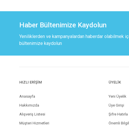
Haber Bültenimize Kaydolun
Yeniliklerden ve kampanyalardan haberdar olabilmek iç
bültenimize kaydolun
HIZLI ERİŞİM
ÜYELİK
Anasayfa
Yeni Üyelik
Hakkımızda
Üye Girişi
Alışveriş Listesi
Şifre Hatırla
Müşteri Hizmetleri
Önemli Bilgi