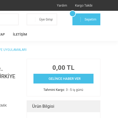
Yardım
Kargo Takibi
Üye Girişi
Sepetim
TAP
İLETİŞİM
İYE UYGULAMALARI
0,00 TL
F-
ÜRKİYE
GELİNCE HABER VER
Tahmini Kargo:
3 - 5 iş günü
EMİK
Ürün Bilgisi