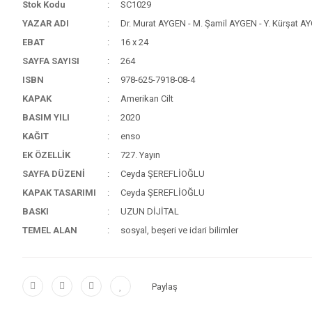
Stok Kodu
SC1029
YAZAR ADI
Dr. Murat AYGEN - M. Şamil AYGEN - Y. Kürşat A
EBAT
16 x 24
SAYFA SAYISI
264
ISBN
978-625-7918-08-4
KAPAK
Amerikan Cilt
BASIM YILI
2020
KAĞIT
enso
EK ÖZELLİK
727. Yayın
SAYFA DÜZENİ
Ceyda ŞEREFLİOĞLU
KAPAK TASARIMI
Ceyda ŞEREFLİOĞLU
BASKI
UZUN DİJİTAL
TEMEL ALAN
sosyal, beşeri ve idari bilimler
Paylaş