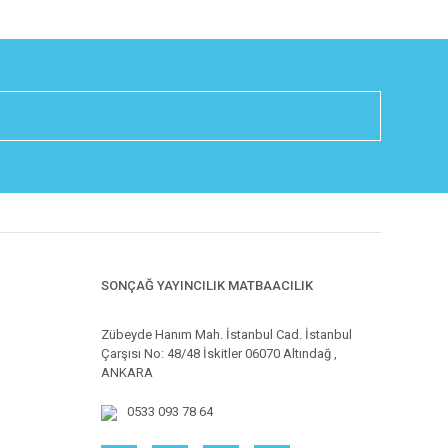
SONÇAĞ YAYINCILIK MATBAACILIK
Zübeyde Hanım Mah. İstanbul Cad. İstanbul
Çarşısı No: 48/48 İskitler 06070 Altındağ ,
ANKARA
0533 093 78 64