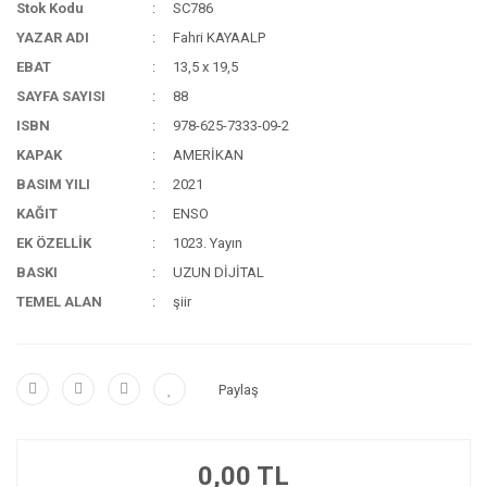
Stok Kodu
SC786
YAZAR ADI
Fahri KAYAALP
EBAT
13,5 x 19,5
SAYFA SAYISI
88
ISBN
978-625-7333-09-2
KAPAK
AMERİKAN
BASIM YILI
2021
KAĞIT
ENSO
EK ÖZELLİK
1023. Yayın
BASKI
UZUN DİJİTAL
TEMEL ALAN
şiir
Paylaş
0,00 TL