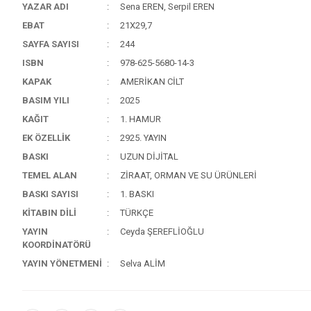
YAZAR ADI
Sena EREN, Serpil EREN
EBAT
21X29,7
SAYFA SAYISI
244
ISBN
978-625-5680-14-3
KAPAK
AMERİKAN CİLT
BASIM YILI
2025
KAĞIT
1. HAMUR
EK ÖZELLİK
2925. YAYIN
BASKI
UZUN DİJİTAL
TEMEL ALAN
ZİRAAT, ORMAN VE SU ÜRÜNLERİ
BASKI SAYISI
1. BASKI
KİTABIN DİLİ
TÜRKÇE
YAYIN
Ceyda ŞEREFLİOĞLU
KOORDİNATÖRÜ
YAYIN YÖNETMENİ
Selva ALİM