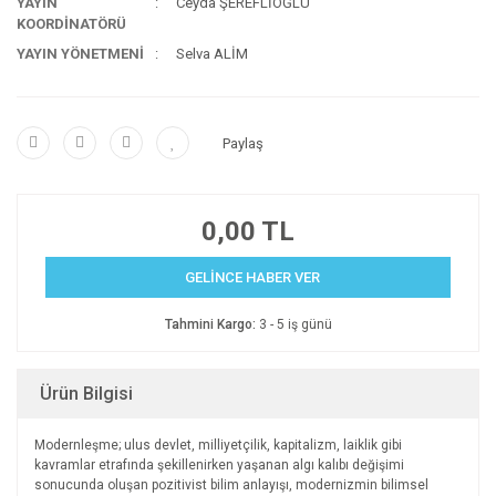
YAYIN
Ceyda ŞEREFLİOĞLU
KOORDİNATÖRÜ
YAYIN YÖNETMENİ
Selva ALİM
Paylaş
0,00 TL
GELİNCE HABER VER
Tahmini Kargo:
3 - 5 iş günü
Ürün Bilgisi
Modernleşme; ulus devlet, milliyetçilik, kapitalizm, laiklik gibi
kavramlar etrafında şekillenirken yaşanan algı kalıbı değişimi
sonucunda oluşan pozitivist bilim anlayışı, modernizmin bilimsel