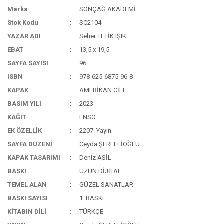
Marka
SONÇAĞ AKADEMİ
Stok Kodu
SC2104
YAZAR ADI
Seher TETİK IŞIK
EBAT
13,5 x 19,5
SAYFA SAYISI
96
ISBN
978-625-6875-96-8
KAPAK
AMERİKAN CİLT
BASIM YILI
2023
KAĞIT
ENSO
EK ÖZELLİK
2207. Yayın
SAYFA DÜZENİ
Ceyda ŞEREFLİOĞLU
KAPAK TASARIMI
Deniz ASİL
BASKI
UZUN DİJİTAL
TEMEL ALAN
GÜZEL SANATLAR
BASKI SAYISI
1. BASKI
KİTABIN DİLİ
TÜRKÇE