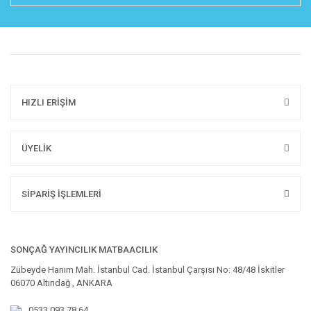
HIZLI ERİŞİM
ÜYELİK
SİPARİŞ İŞLEMLERİ
SONÇAĞ YAYINCILIK MATBAACILIK
Zübeyde Hanım Mah. İstanbul Cad. İstanbul Çarşısı No: 48/48 İskitler
06070 Altındağ , ANKARA
0533 093 78 64