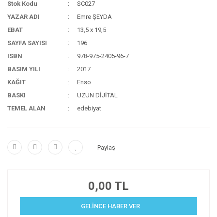
Stok Kodu
SC027
YAZAR ADI
Emre ŞEYDA
EBAT
13,5 x 19,5
SAYFA SAYISI
196
ISBN
978-975-2405-96-7
BASIM YILI
2017
KAĞIT
Enso
BASKI
UZUN DİJİTAL
TEMEL ALAN
edebiyat
Paylaş
0,00 TL
GELİNCE HABER VER