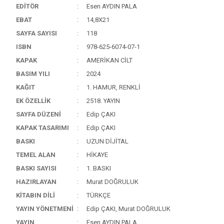
EDİTÖR
Esen AYDIN PALA
EBAT
14,8X21
SAYFA SAYISI
118
ISBN
978-625-6074-07-1
KAPAK
AMERİKAN CİLT
BASIM YILI
2024
KAĞIT
1. HAMUR, RENKLİ
EK ÖZELLİK
2518. YAYIN
SAYFA DÜZENİ
Edip ÇAKI
KAPAK TASARIMI
Edip ÇAKI
BASKI
UZUN DİJİTAL
TEMEL ALAN
HİKAYE
BASKI SAYISI
1. BASKI
HAZIRLAYAN
Murat DOĞRULUK
KİTABIN DİLİ
TÜRKÇE
YAYIN YÖNETMENİ
Edip ÇAKI, Murat DOĞRULUK
YAYIN
Esen AYDIN PALA