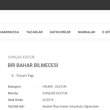
HAKKIMIZDA
YAZARLAR
KATEGORİLER
MARKALAR
E-Kİ
SONÇAĞ KÜLTÜR
BİR BAHAR BİLMECESİ
0 - Yorum Yap
Kategori
HİKAYE
,
KÜLTÜR
Marka
SONÇAĞ KÜLTÜR
Stok Kodu
SC2374
YAZAR ADI
Nedret İlhan Keten Ortaokulu Öğrencileri