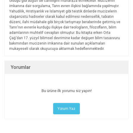
olduğu gibi bugün de canlılığını muhafaza etmektedir. Mucizenin
imkanına dair sorgulama, Tanrı evren ilişkisi bağlamında yapılmıştır.
Yahudilik, Hristiyanlık ve İslamiyet gibi teistik dinlerde mucizelerin
olağanüstü hadiseler olarak kabul edilmesi nedensellik, tabiatın
düzeni, ilahi müdahale gibi birçok tartışmayı beraberinde getirmiş ve
Tanrı'nın evrenle kurduğu ilişkiye dair teologların, filozofların, bilim
adamlarının muhtelif cevapları olmuştur. Bu kitapta erken Orta
Çağ'dan 17. yüzyıl bilimsel devrimine kadar değişen bilim tasavvuru
bakımından mucizenin imkanına dair sunulan açıklamaları
mukayeseli olarak okuyucuya aktarmak hedeflenmektedir.
Yorumlar
Bu ürüne ilk yorumu siz yapın!
Yorum Yaz