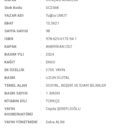
Stok Kodu
SC2568
YAZAR ADI
Tuğba UMUT
EBAT
13,5X21
SAYFA SAYISI
98
ISBN
978-625-6173-94-1
KAPAK
AMERİKAN CİLT
BASIM YILI
2024
KAĞIT
ENSO
EK ÖZELLİK
2705. YAYIN
BASKI
UZUN DİJİTAL
TEMEL ALAN
SOSYAL, BEŞERİ VE İDARİ BİLİMLER
BASKI SAYISI
1. BASKI
KİTABIN DİLİ
TÜRKÇE
YAYIN
Ceyda ŞEREFLİOĞLU
KOORDİNATÖRÜ
YAYIN YÖNETMENİ
Selva ALİM