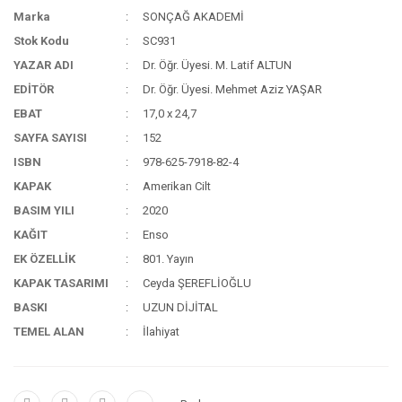
Marka
SONÇAĞ AKADEMİ
Stok Kodu
SC931
YAZAR ADI
Dr. Öğr. Üyesi. M. Latif ALTUN
EDİTÖR
Dr. Öğr. Üyesi. Mehmet Aziz YAŞAR
EBAT
17,0 x 24,7
SAYFA SAYISI
152
ISBN
978-625-7918-82-4
KAPAK
Amerikan Cilt
BASIM YILI
2020
KAĞIT
Enso
EK ÖZELLİK
801. Yayın
KAPAK TASARIMI
Ceyda ŞEREFLİOĞLU
BASKI
UZUN DİJİTAL
TEMEL ALAN
İlahiyat