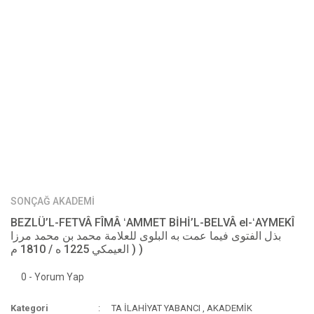
SONÇAĞ AKADEMİ
BEZLÜ’L-FETVÂ FÎMÂ ʻAMMET BİHİ’L-BELVÂ el-ʻAYMEKÎ
بذل الفتوى فيما عمت به البلوى للعلامة محمد بن محمد مرزا
العيمكي 1225 ه / 1810 م ) )
0 - Yorum Yap
Kategori
TA İLAHİYAT YABANCI
,
AKADEMİK