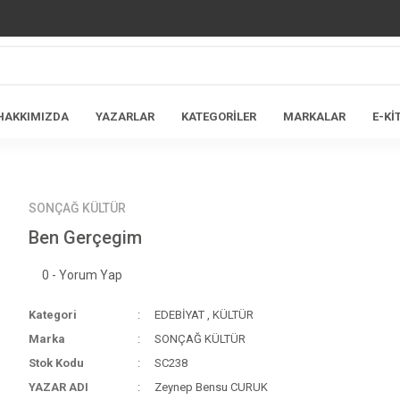
HAKKIMIZDA
YAZARLAR
KATEGORİLER
MARKALAR
E-Kİ
SONÇAĞ KÜLTÜR
Ben Gerçegim
0 - Yorum Yap
Kategori
EDEBİYAT
,
KÜLTÜR
Marka
SONÇAĞ KÜLTÜR
Stok Kodu
SC238
YAZAR ADI
Zeynep Bensu CURUK