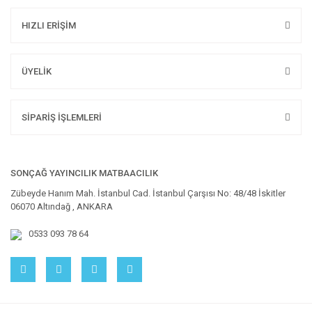
HIZLI ERİŞİM
ÜYELİK
SİPARİŞ İŞLEMLERİ
SONÇAĞ YAYINCILIK MATBAACILIK
Zübeyde Hanım Mah. İstanbul Cad. İstanbul Çarşısı No: 48/48 İskitler
06070 Altındağ , ANKARA
0533 093 78 64