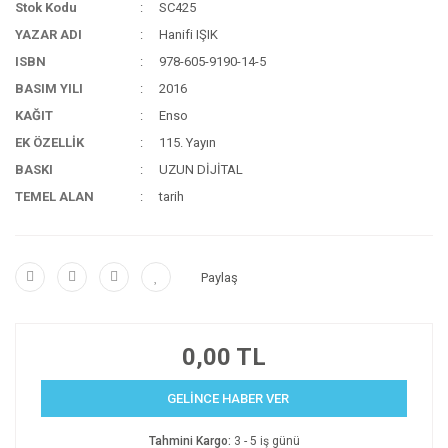
Stok Kodu
SC425
YAZAR ADI
Hanifi IŞIK
ISBN
978-605-9190-14-5
BASIM YILI
2016
KAĞIT
Enso
EK ÖZELLİK
115. Yayın
BASKI
UZUN DİJİTAL
TEMEL ALAN
tarih
Paylaş
0,00 TL
GELİNCE HABER VER
Tahmini Kargo:
3 - 5 iş günü