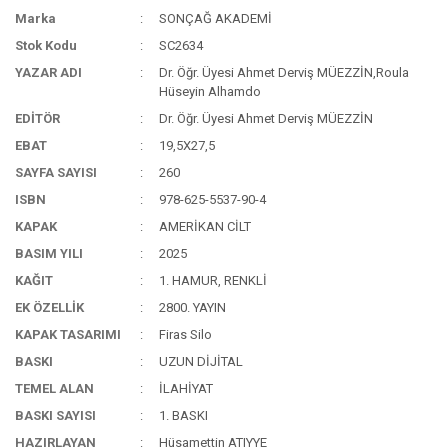
Marka
SONÇAĞ AKADEMİ
Stok Kodu
SC2634
YAZAR ADI
Dr. Öğr. Üyesi Ahmet Derviş MÜEZZİN,Roula
Hüseyin Alhamdo
EDİTÖR
Dr. Öğr. Üyesi Ahmet Derviş MÜEZZİN
EBAT
19,5X27,5
SAYFA SAYISI
260
ISBN
978-625-5537-90-4
KAPAK
AMERİKAN CİLT
BASIM YILI
2025
KAĞIT
1. HAMUR, RENKLİ
EK ÖZELLİK
2800. YAYIN
KAPAK TASARIMI
Firas Silo
BASKI
UZUN DİJİTAL
TEMEL ALAN
İLAHİYAT
BASKI SAYISI
1. BASKI
HAZIRLAYAN
Hüsamettin ATIYYE