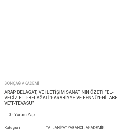
SONÇAĞ AKADEMİ
ARAP BELAGAT, VE İLETİŞİM SANATININ ÖZETİ ''EL-
VECİZ FT'I-BELAĞATİ'I-ARABİYYE VE FENNÜ'I-HİTABE
VE'T-TEVASU''
0 - Yorum Yap
Kategori
TA İLAHİYAT YABANCI
,
AKADEMİK