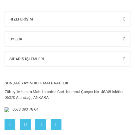
HIZLI ERİŞİM
ÜYELİK
SİPARİŞ İŞLEMLERİ
SONÇAĞ YAYINCILIK MATBAACILIK
Zübeyde Hanım Mah. İstanbul Cad. İstanbul Çarşısı No: 48/48 İskitler
06070 Altındağ , ANKARA
0533 093 78 64