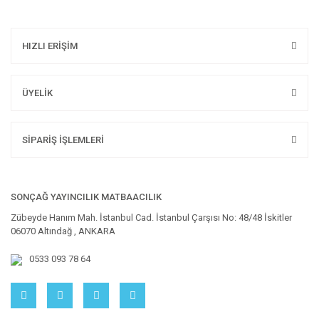
HIZLI ERİŞİM
ÜYELİK
SİPARİŞ İŞLEMLERİ
SONÇAĞ YAYINCILIK MATBAACILIK
Zübeyde Hanım Mah. İstanbul Cad. İstanbul Çarşısı No: 48/48 İskitler
06070 Altındağ , ANKARA
0533 093 78 64