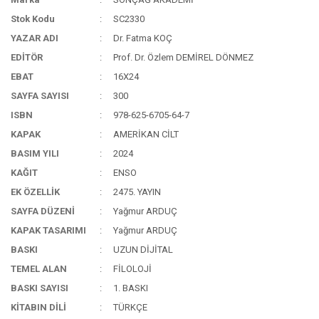
Stok Kodu
SC2330
YAZAR ADI
Dr. Fatma KOÇ
EDİTÖR
Prof. Dr. Özlem DEMİREL DÖNMEZ
EBAT
16X24
SAYFA SAYISI
300
ISBN
978-625-6705-64-7
KAPAK
AMERİKAN CİLT
BASIM YILI
2024
KAĞIT
ENSO
EK ÖZELLİK
2475. YAYIN
SAYFA DÜZENİ
Yağmur ARDUÇ
KAPAK TASARIMI
Yağmur ARDUÇ
BASKI
UZUN DİJİTAL
TEMEL ALAN
FİLOLOJİ
BASKI SAYISI
1. BASKI
KİTABIN DİLİ
TÜRKÇE