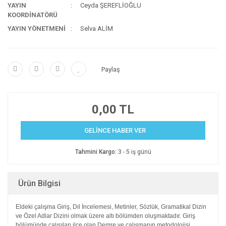
YAYIN
Ceyda ŞEREFLİOĞLU
KOORDİNATÖRÜ
YAYIN YÖNETMENİ
Selva ALİM
Paylaş
0,00 TL
GELİNCE HABER VER
Tahmini Kargo:
3 - 5 iş günü
Ürün Bilgisi
Eldeki çalışma Giriş, Dil İncelemesi, Metinler, Sözlük, Gramatikal Dizin
ve
Özel Adlar Dizini olmak üzere altı bölümden oluşmaktadır. Giriş
bölümünde çalışılan
ilçe olan Demre ve çalışmanın metodolojisi