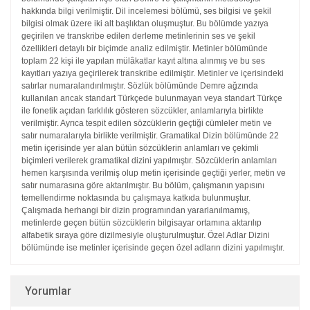
hakkında bilgi verilmiştir. Dil incelemesi
bölümü, ses bilgisi ve şekil
bilgisi olmak üzere iki alt başlıktan oluşmuştur.
Bu bölümde yazıya
geçirilen ve transkribe edilen derleme metinlerinin ses ve şekil
özellikleri detaylı bir biçimde analiz edilmiştir. Metinler bölümünde
toplam 22 kişi ile
yapılan mülâkatlar kayıt altına alınmış ve bu ses
kayıtları yazıya geçirilerek transkribe
edilmiştir. Metinler ve içerisindeki
satırlar numaralandırılmıştır. Sözlük bölümünde
Demre ağzında
kullanılan ancak standart Türkçede bulunmayan veya standart Türkçe
ile fonetik açıdan farklılık gösteren sözcükler, anlamlarıyla birlikte
verilmiştir. Ayrıca
tespit edilen sözcüklerin geçtiği cümleler metin ve
satır numaralarıyla birlikte verilmiştir.
Gramatikal Dizin bölümünde 22
metin içerisinde yer alan bütün sözcüklerin
anlamları ve çekimli
biçimleri verilerek gramatikal dizini yapılmıştır. Sözcüklerin anlamları
hemen karşısında verilmiş olup metin içerisinde geçtiği yerler, metin ve
satır numarasına göre aktarılmıştır. Bu bölüm, çalışmanın yapısını
temellendirme noktasında
bu çalışmaya katkıda bulunmuştur.
Çalışmada herhangi bir dizin programından
yararlanılmamış,
metinlerde geçen bütün sözcüklerin bilgisayar ortamına aktarılıp
alfabetik sıraya göre dizilmesiyle oluşturulmuştur. Özel Adlar Dizini
bölümünde ise
metinler içerisinde geçen özel adların dizini yapılmıştır.
Yorumlar