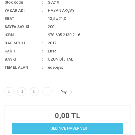
Stok Kodu
SC219
YAZAR ADI
HASAN AKÇAY
EBAT
13,5 x 21,0
SAYFA SAYISI
200
ISBN
978-605-2130-21-6
BASIM YILI
2017
KAĞIT
Enso
BASKI
UZUN DİJİTAL
TEMEL ALAN
edebiyat
Paylaş
0,00 TL
GELİNCE HABER VER