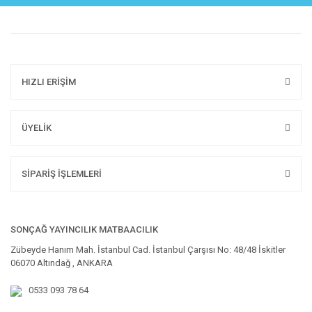
HIZLI ERİŞİM
ÜYELİK
SİPARİŞ İŞLEMLERİ
SONÇAĞ YAYINCILIK MATBAACILIK
Zübeyde Hanım Mah. İstanbul Cad. İstanbul Çarşısı No: 48/48 İskitler
06070 Altındağ , ANKARA
0533 093 78 64