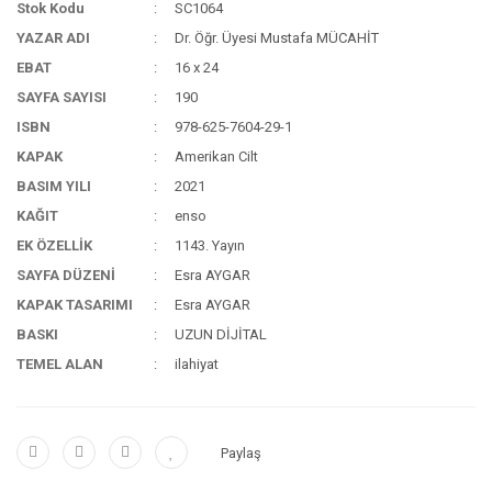
Stok Kodu
SC1064
YAZAR ADI
Dr. Öğr. Üyesi Mustafa MÜCAHİT
EBAT
16 x 24
SAYFA SAYISI
190
ISBN
978-625-7604-29-1
KAPAK
Amerikan Cilt
BASIM YILI
2021
KAĞIT
enso
EK ÖZELLİK
1143. Yayın
SAYFA DÜZENİ
Esra AYGAR
KAPAK TASARIMI
Esra AYGAR
BASKI
UZUN DİJİTAL
TEMEL ALAN
ilahiyat
Paylaş