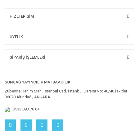
HIZLI ERİŞİM
ÜYELİK
SİPARİŞ İŞLEMLERİ
SONÇAĞ YAYINCILIK MATBAACILIK
Zübeyde Hanım Mah. İstanbul Cad. İstanbul Çarşısı No: 48/48 İskitler
06070 Altındağ , ANKARA
0533 093 78 64