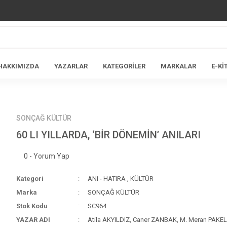
HAKKIMIZDA
YAZARLAR
KATEGORİLER
MARKALAR
E-Kİ
SONÇAĞ KÜLTÜR
60 LI YILLARDA, ‘BİR DÖNEMİN’ ANILARI
0 - Yorum Yap
Kategori
ANI - HATIRA
,
KÜLTÜR
Marka
SONÇAĞ KÜLTÜR
Stok Kodu
SC964
YAZAR ADI
Atila AKYILDIZ, Caner ZANBAK, M. Meran PAKEL