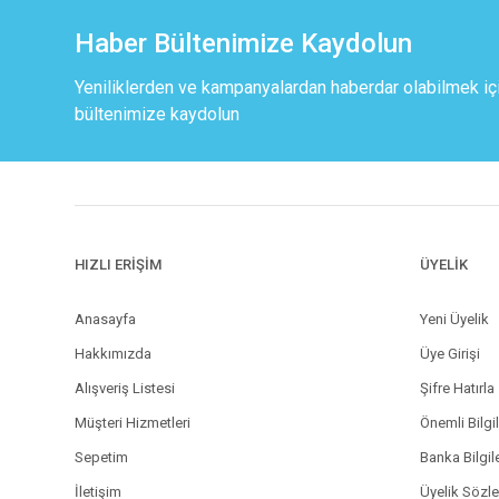
Haber Bültenimize Kaydolun
Yeniliklerden ve kampanyalardan haberdar olabilmek iç
bültenimize kaydolun
HIZLI ERİŞİM
ÜYELİK
Anasayfa
Yeni Üyelik
Hakkımızda
Üye Girişi
Alışveriş Listesi
Şifre Hatırla
Müşteri Hizmetleri
Önemli Bilgi
Sepetim
Banka Bilgil
İletişim
Üyelik Sözl