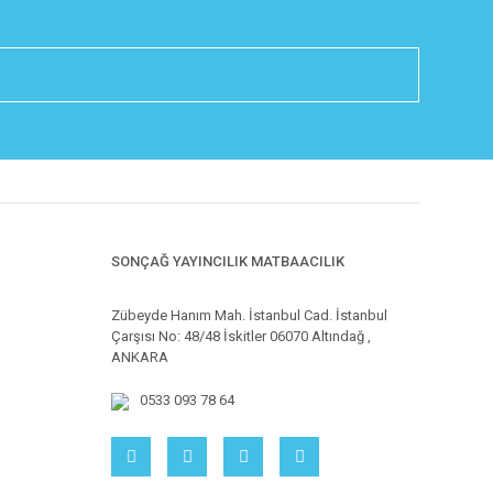
SONÇAĞ YAYINCILIK MATBAACILIK
Zübeyde Hanım Mah. İstanbul Cad. İstanbul
Çarşısı No: 48/48 İskitler 06070 Altındağ ,
ANKARA
0533 093 78 64