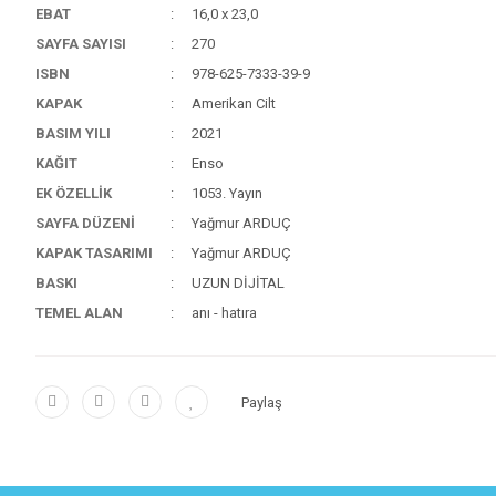
EBAT
16,0 x 23,0
SAYFA SAYISI
270
ISBN
978-625-7333-39-9
KAPAK
Amerikan Cilt
BASIM YILI
2021
KAĞIT
Enso
EK ÖZELLİK
1053. Yayın
SAYFA DÜZENİ
Yağmur ARDUÇ
KAPAK TASARIMI
Yağmur ARDUÇ
BASKI
UZUN DİJİTAL
TEMEL ALAN
anı - hatıra
Paylaş