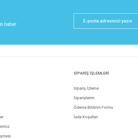
in haber
SİPARİŞ İŞLEMLERİ
Sipariş İzleme
Siparişlerim
Ödeme Bildirim Formu
ler
İade Koşulları
erimiz
eşmesi