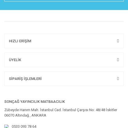
HIZLI ERİŞİM
ÜYELİK
SİPARİŞ İŞLEMLERİ
SONÇAĞ YAYINCILIK MATBAACILIK
Zübeyde Hanım Mah. İstanbul Cad. İstanbul Çarşısı No: 48/48 İskitler
06070 Altındağ , ANKARA
0533 093 78 64