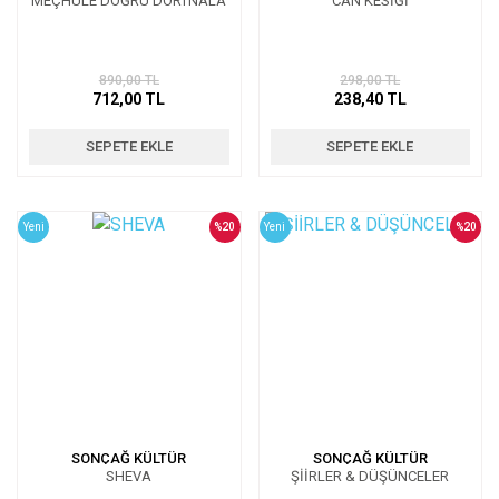
MEÇHULE DOĞRU DÖRTNALA
CAN KESİĞİ
890,00 TL
298,00 TL
712,00 TL
238,40 TL
SEPETE EKLE
SEPETE EKLE
Yeni
%20
Yeni
%20
SONÇAĞ KÜLTÜR
SONÇAĞ KÜLTÜR
SHEVA
ŞİİRLER & DÜŞÜNCELER