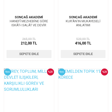
SONÇAĞ AKADEMİ
SONÇAĞ AKADEMİ
HANEFÎ MEZHEBİNE GÖRE
KUR’ÂN’IN MUKAYESELİ
ISKÂT-I SALÂT VE DEVİR
ANLATIMI
265,00 TL
520,00 TL
212,00 TL
416,00 TL
SEPETE EKLE
SEPETE EKLE
Yeni
%20
Yeni
%20