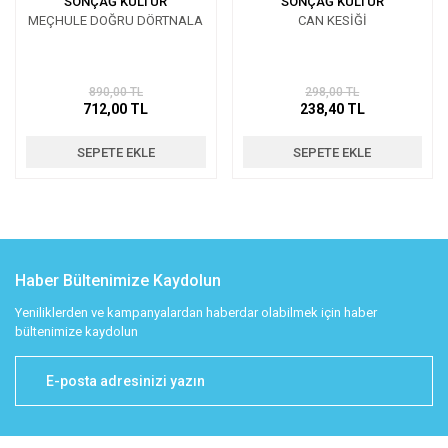
SONÇAĞ KÜLTÜR
SONÇAĞ KÜLTÜR
MEÇHULE DOĞRU DÖRTNALA
CAN KESİĞİ
890,00 TL
298,00 TL
712,00 TL
238,40 TL
SEPETE EKLE
SEPETE EKLE
Haber Bültenimize Kaydolun
Yeniliklerden ve kampanyalardan haberdar olabilmek için haber
bültenimize kaydolun