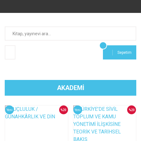
Sepetim
AKADEMİ
Yeni
%20
Yeni
%20