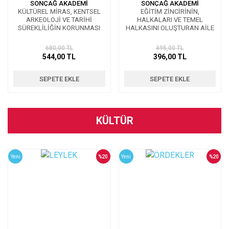
SONÇAĞ AKADEMİ
SONÇAĞ AKADEMİ
KÜLTÜREL MİRAS, KENTSEL
EĞİTİM ZİNCİRİNİN,
ARKEOLOJİ VE TARİHİ
HALKALARI VE TEMEL
SÜREKLİLİĞİN KORUNMASI
HALKASINI OLUŞTURAN AİLE
YUVASI
680,00 TL
495,00 TL
544,00 TL
396,00 TL
SEPETE EKLE
SEPETE EKLE
KÜLTÜR
Yeni
%20
Yeni
%20