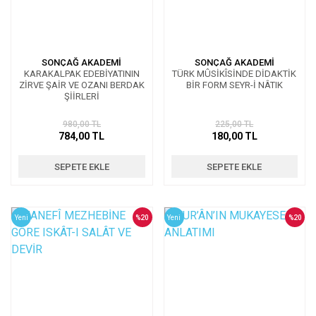
SONÇAĞ AKADEMİ
SONÇAĞ AKADEMİ
KARAKALPAK EDEBİYATININ
TÜRK MÛSİKÎSİNDE DİDAKTİK
ZİRVE ŞAİR VE OZANI BERDAK
BİR FORM SEYR-İ NÂTIK
ŞİİRLERİ
980,00 TL
225,00 TL
784,00 TL
180,00 TL
SEPETE EKLE
SEPETE EKLE
Yeni
%20
Yeni
%20