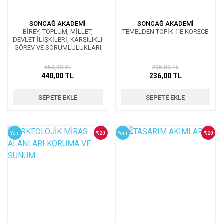
SONÇAĞ AKADEMİ
SONÇAĞ AKADEMİ
BİREY, TOPLUM, MİLLET,
TEMELDEN TOPİK 1’E KORECE
DEVLET İLİŞKİLERİ, KARŞILIKLI
GÖREV VE SORUMLULUKLARI
550,00 TL
295,00 TL
440,00 TL
236,00 TL
SEPETE EKLE
SEPETE EKLE
Yeni
%20
Yeni
%20