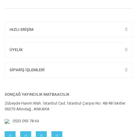
HIZLI ERİŞİM
ÜYELİK
SİPARİŞ İŞLEMLERİ
SONÇAĞ YAYINCILIK MATBAACILIK
Zübeyde Hanım Mah. İstanbul Cad. İstanbul Çarşısı No: 48/48 İskitler
06070 Altındağ , ANKARA
0533 093 78 64