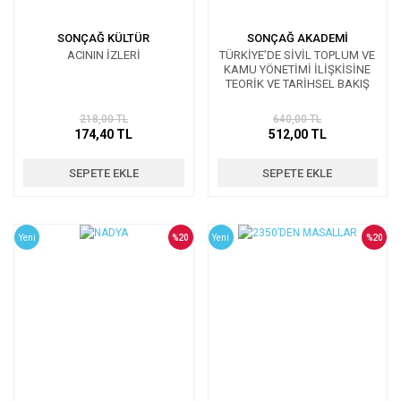
SONÇAĞ KÜLTÜR
SONÇAĞ AKADEMİ
ACININ İZLERİ
TÜRKİYE’DE SİVİL TOPLUM VE
KAMU YÖNETİMİ İLİŞKİSİNE
TEORİK VE TARİHSEL BAKIŞ
218,00 TL
640,00 TL
174,40 TL
512,00 TL
SEPETE EKLE
SEPETE EKLE
Yeni
%20
Yeni
%20