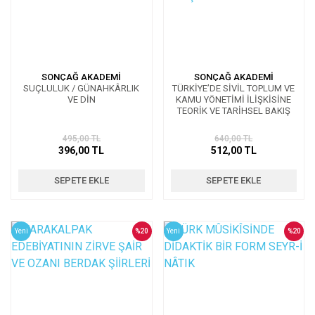
SONÇAĞ AKADEMİ
SONÇAĞ AKADEMİ
SUÇLULUK / GÜNAHKÂRLIK
TÜRKİYE’DE SİVİL TOPLUM VE
VE DİN
KAMU YÖNETİMİ İLİŞKİSİNE
TEORİK VE TARİHSEL BAKIŞ
495,00 TL
640,00 TL
396,00 TL
512,00 TL
SEPETE EKLE
SEPETE EKLE
Yeni
%20
Yeni
%20